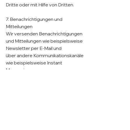
Dritte oder mit Hilfe von Dritten.
7. Benachrichtigungen und
Mitteilungen
Wir versenden Benachrichtigungen
und Mitteilungen wie beispielsweise
Newsletter per E-Mail und
über andere Kommunikationskanäle
wie beispielsweise Instant
Messaging.
Benachrichtigungen und Mitteilungen
können Weblinks oder Zählpixel
enthalten, die erfassen, ob
eine Mitteilung geöffnet wurde und
welche Weblinks dabei angeklickt
wurden. Solche Weblinks und
Zählpixel können die Nutzung von
Benachrichtigungen und Mitteilungen