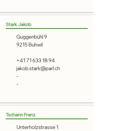
Stark Jakob
Guggenbühl 9
9215 Buhwil
+41 71 633 18 94
jakob.stark@parl.ch
-
-
Tschann Franz
Unterholzstrasse 1