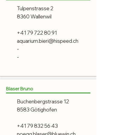
Tulpenstrasse 2
8360 Wallenwil
+41 79 722 80 91
aquarium.bieri@hispeed.ch
-
-
Blaser Bruno
Buchenbergstrasse 12
8583 Götighofen
+41 79 832 56 43
noegg.blaser@bluewin.ch