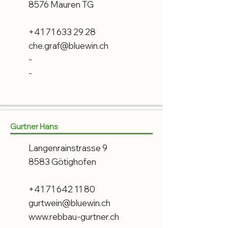
8576 Mauren TG
+41 71 633 29 28
che.graf@bluewin.ch
-
-
Gurtner Hans
Langenrainstrasse 9
8583 Götighofen
+41 71 642 11 80
gurtwein@bluewin.ch
www.rebbau-gurtner.ch