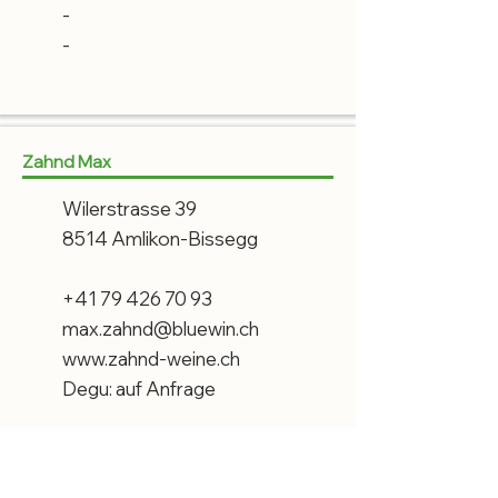
-
-
Zahnd Max
Wilerstrasse 39
8514 Amlikon-Bissegg
+41 79 426 70 93
max.zahnd@bluewin.ch
www.zahnd-weine.ch
Degu: auf Anfrage