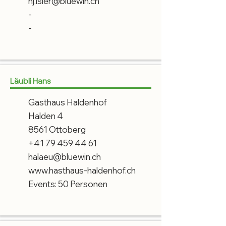
hj.isler@bluewin.ch
-
-
Läubli Hans
Gasthaus Haldenhof
Halden 4
8561 Ottoberg
+41 79 459 44 61
halaeu@bluewin.ch
www.hasthaus-haldenhof.ch
Events: 50 Personen