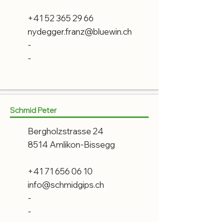
+41 52 365 29 66
nydegger.franz@bluewin.ch
-
-
Schmid Peter
Bergholzstrasse 24
8514 Amlikon-Bissegg
+41 71 656 06 10
info@schmidgips.ch
-
-