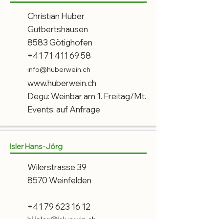
Christian Huber
Gutbertshausen
8583 Götighofen
+41 71 411 69 58
info@huberwein.ch
www.
huberwein.ch
Degu: Weinbar am 1. Freitag/Mt.
Events: auf Anfrage
Isler Hans-Jörg
Wilerstrasse 39
8570 Weinfelden
+41 79 623 16 12