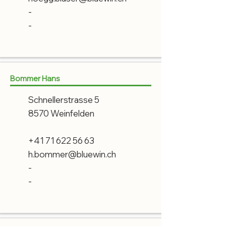
-
-
Bommer Hans
Schnellerstrasse 5
8570 Weinfelden
+41 71 622 56 63
h.bommer@bluewin.ch
-
-