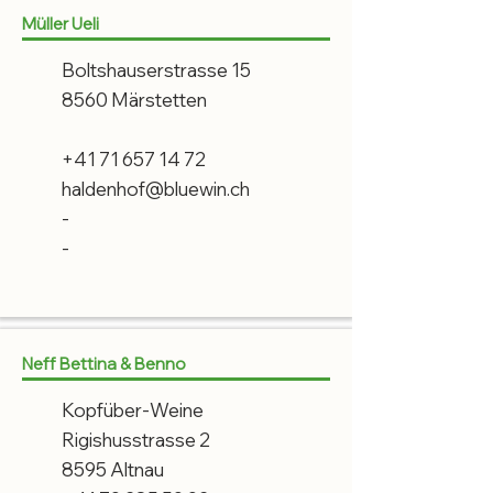
Müller Ueli
Boltshauserstrasse 15
8560 Märstetten
+41 71 657 14 72
haldenhof@bluewin.ch
-
-
Neff Bettina & Benno
Kopfüber-Weine
Rigishusstrasse 2
8595 Altnau