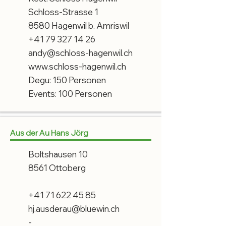
Schloss-Strasse 1
8580 Hagenwil b. Amriswil
+41 79 327 14 26
andy@schloss-hagenwil.ch
www.schloss-hagenwil.ch
Degu: 150 Personen
Events: 100 Personen
Aus der Au Hans Jörg
Boltshausen 10
8561 Ottoberg
+41 71 622 45 85
hj.ausderau@bluewin.ch
-