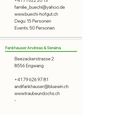
+41 71 622 20 13
familie_buechi@yahoo.de
www.buechi-hofgut.ch
Degu: 15 Personen
Events: 50 Personen
Fankhauser Andreas & Seraina
Beezackerstrasse 2
8556 Engwang
+41 79 626 97 81
andifankhauser@bluewin.ch
www.traubeundochs.ch
-