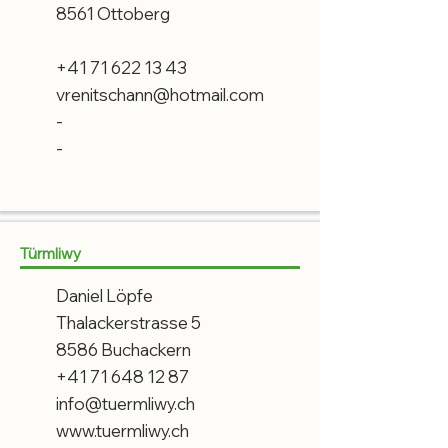
8561 Ottoberg
+41 71 622 13 43
vrenitschann@hotmail.com
-
-
Türmliwy
Daniel Löpfe
Thalackerstrasse 5
8586 Buchackern
+41 71 648 12 87
info@tuermliwy.ch
www.tuermliwy.ch